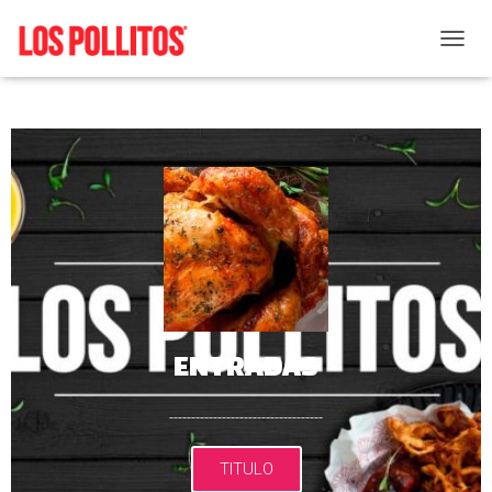
Bogotá
C
A
M
B
I
A
R
M
O
D
O
D
E
N
A
ENTRADAS
V
E
G
-----------------------------------
A
C
TITULO
I